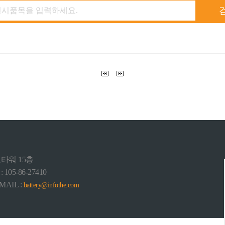
포타워 15층
5-86-27410
-MAIL :
battery@infothe.com